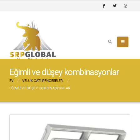
Eğimli ve düşey kombinasyonlar
EV
VELUX ÇATI PENCERELERI
EĞIMLI VE DÜŞEY KOMBINASYONLAR